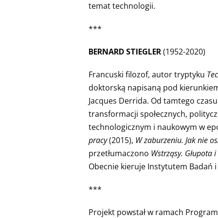
temat technologii.
***
BERNARD STIEGLER
(1952-2020)
Francuski filozof, autor tryptyku
Tec
doktorską napisaną pod kierunkiem 
Jacques Derrida. Od tamtego czasu
transformacji społecznych, polity
technologicznym i naukowym w epoc
pracy
(2015),
W zaburzeniu. Jak nie o
przetłumaczono
Wstrząsy. Głupota i
Obecnie kieruje Instytutem Badań i
***
Projekt powstał w ramach Programu