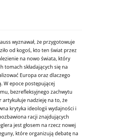
trauss wyznawał, że przygotowuje
dziło od kogoś, kto ten świat przez
alezienie na nowo świata, który
ch tomach składających się na
ealizować Europa oraz dlaczego
ą. W epoce postępującej
zmu, bezrefleksyjnego zachwytu
 artykułuje nadzieję na to, że
na krytyka ideologii wydajności i
 pozbawiona racji znajdujących
glera jest głosem na rzecz nowej
ieguny, które organizują debatę na