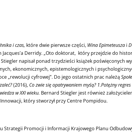
hnika i czas,
które dwie pierwsze części,
Wina Epimeteusza
i
D
Jacques’a Derridy. „Oto doktorat, który przejdzie do histor
 Stiegler napisał ponad trzydzieści książek poświęconych 
cznych, ekonomicznych, epistemologicznych i psychologiczny
e „rewolucji cyfrowej”. Do jego ostatnich prac należą
Społe
szaleć?
(2016),
Co zwie się opatrywaniem myśą? 1.Potężny regres
 wiedza w XXI wieku.
Bernard Stiegler jest również założyciele
 Innowacji, który stworzył przy Centre Pompidou.
 Strategii Promocji i Informacji Krajowego Planu Odbudowy