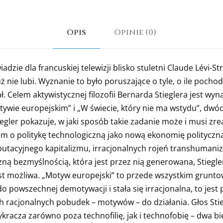
Opis
Opinie (0)
ie dla francuskiej telewizji blisko stuletni Claude Lévi-S
uż nie lubi. Wyznanie to było poruszające o tyle, o ile pocho
ł. Celem aktywistycznej filozofii Bernarda Stieglera jest wyn
tywie europejskim” i „W świecie, który nie ma wstydu”, dwó
egler pokazuje, w jaki sposób takie zadanie może i musi zr
em o politykę technologiczną jako nową ekonomię polityczn
mputacyjnego kapitalizmu, irracjonalnych rojeń transhumani
zną bezmyślnością, która jest przez nią generowana, Stiegler
est możliwa. „Motyw europejski” to przede wszystkim gruntow
o powszechnej demotywacji i stała się irracjonalna, to jest
h racjonalnych pobudek – motywów – do działania. Głos Stie
ykracza zarówno poza technofilię, jak i technofobię – dwa b