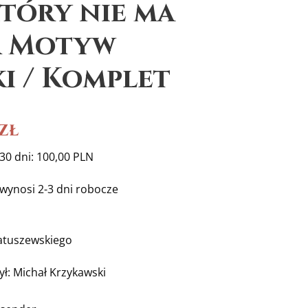
który nie ma
& Motyw
i / Komplet
zł
30 dni: 100,00 PLN
 wynosi 2-3 dni robocze
atuszewskiego
ył: Michał Krzykawski