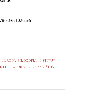
ksender
978-83-66102-25-5
,
Europa
,
filozofia
,
Institut
i
,
literatura
,
polityka
,
Stiegler
,