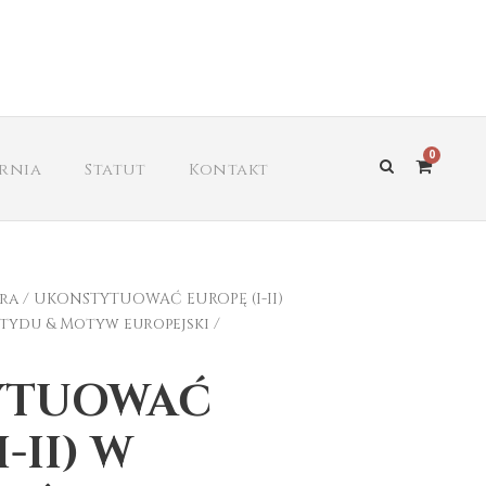
0
arnia
Statut
Kontakt
ra
/ UKONSTYTUOWAĆ EUROPĘ (I-II)
stydu & Motyw europejski /
YTUOWAĆ
-II) W