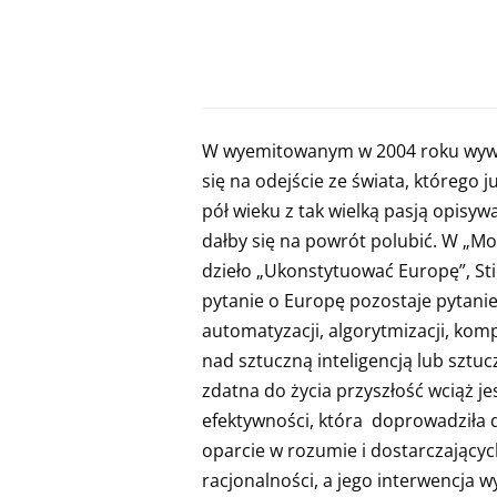
W wyemitowanym w 2004 roku wywiadz
się na odejście ze świata, którego j
pół wieku z tak wielką pasją opisywa
dałby się na powrót polubić. W „Mo
dzieło „Ukonstytuować Europę”, Sti
pytanie o Europę pozostaje pytani
automatyzacji, algorytmizacji, ko
nad sztuczną inteligencją lub sztuc
zdatna do życia przyszłość wciąż j
efektywności, która doprowadziła d
oparcie w rozumie i dostarczającyc
racjonalności, a jego interwencja w