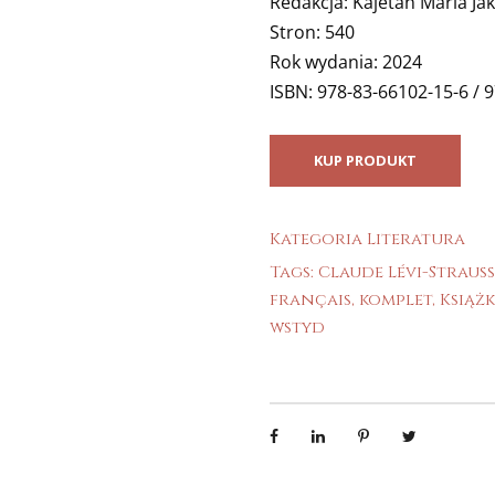
Redakcja: Kajetan Maria Ja
Stron: 540
Rok wydania: 2024
ISBN: 978-83-66102-15-6 / 
KUP PRODUKT
Kategoria
Literatura
Tags:
Claude Lévi-Strauss
français
,
komplet
,
Książk
wstyd