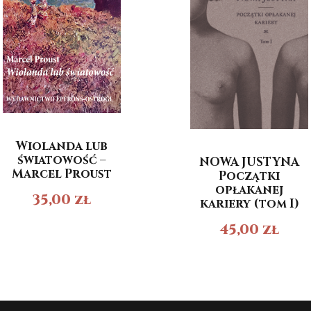
Wiolanda lub
światowość –
NOWA JUSTYNA
Marcel Proust
Początki
opłakanej
35,00
zł
kariery (tom I)
45,00
zł