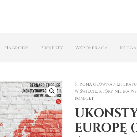
Nagrody
Projekty
Współpraca
Księg
Strona główna
/
Literatu
W świecie, który nie ma w
Komplet
UKONST
EUROPĘ (I