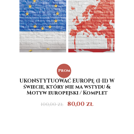
Prom
UKONSTYTUOWAĆ EUROPĘ (I-II) W
ocja!
świecie, który nie ma wstydu &
Motyw europejski / Komplet
80,00
zł
100,00
zł