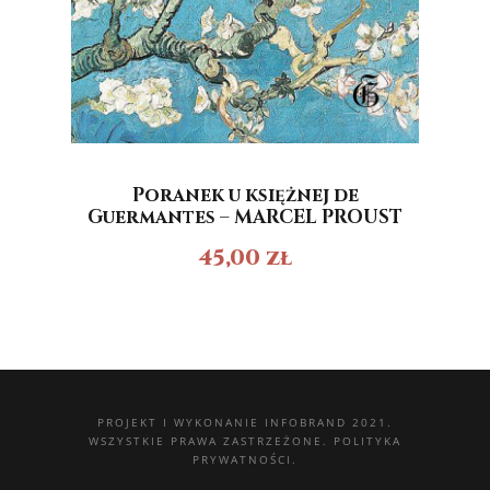
Poranek u księżnej de
Guermantes – MARCEL PROUST
45,00
zł
PROJEKT I WYKONANIE
INFOBRAND 2021.
WSZYSTKIE PRAWA ZASTRZEŻONE.
POLITYKA
PRYWATNOŚCI.