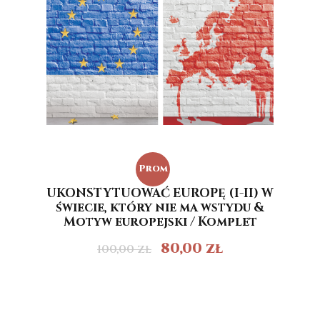
Prom
UKONSTYTUOWAĆ EUROPĘ (I-II) W
ocja!
świecie, który nie ma wstydu &
Motyw europejski / Komplet
80,00
zł
100,00
zł