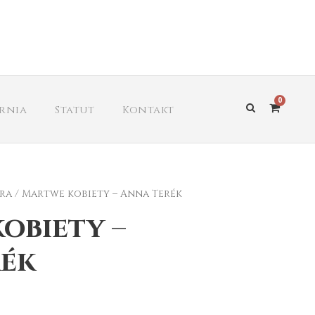
0
arnia
Statut
Kontakt
ra
/ Martwe kobiety – Anna Terék
obiety –
ék