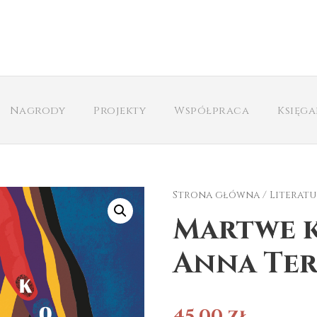
Nagrody
Projekty
Współpraca
Księg
Strona główna
/
Literatu
Martwe k
Anna Ter
45,00
zł