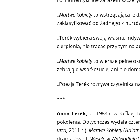
„
Martwe
kobiety
to wstrząsająca lekt
zaklasyfikować do żadnego z nurtów
„Terék wybiera swoją własną, indyw
cierpienia, nie tracąc przy tym na 
„
Martwe
kobiety
to wiersze pełne okr
żebrają o współczucie, ani nie doma
„Poezja Terék rozrywa czytelnika na
***
Anna Terék
, ur. 1984 r. w Bačkie
pokolenia. Dotychczas wydała czte
utca,
2011 r.),
Martwe Kobiety
(
Halott
dramatów pt.
Wesele w Wojwodinie
(