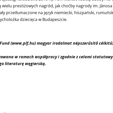
ką wielu prestiżowych nagród, jak choćby nagrody im. Jánosa
tały przetłumaczone na język niemiecki, hiszpański, rumuński,
psycholożka dziecięca w Budapeszcie.
y Fund (www.plf.hu) magyar irodalmat népszerűsítő
célkitű
lizowana w ramach współpracy i zgodnie z celami
statutowy
ego
literaturę węgierską.