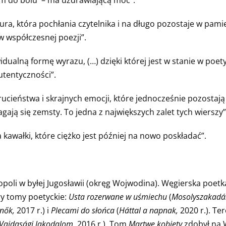
ura, która pochłania czytelnika i na długo pozostaje w pamię
 współczesnej poezji”.
idualną formę wyrazu, (…) dzięki której jest w stanie w poe
autentyczności”.
ucieństwa i skrajnych emocji, które jednocześnie pozostają
gają się zemsty. To jedna z największych zalet tych wierszy”
 kawałki, które ciężko jest później na nowo poskładać”.
j Topoli w byłej Jugosławii (okręg Wojwodina). Węgierska poe
ry tomy poetyckie:
Usta rozerwane w uśmiechu
(
Mosolyszakadá
 nők,
2017 r.) i
Plecami do słońca
(
Háttal a napnak,
2020 r.). Te
Vajdasági lakodalom,
2016 r.). Tom
Martwe kobiety
zdobył na 