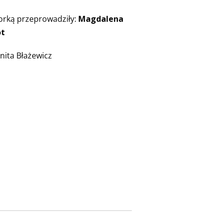
torką przeprowadziły:
Magdalena
ot
nita Błażewicz