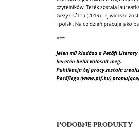
czytelników. Terék została laureat
Gézy Csátha (2019). Jej wiersze zos
i polski. Na co dzień pracuje jako 
***
Jelen mű kiadása a Petőfi Literar
keretén belül valósult meg.
Publikacja tej pracy została zrea
Petőfiego (www.plf.hu) promując
Podobne produkty