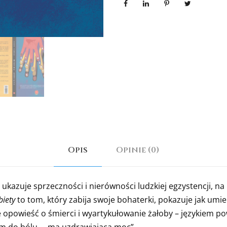
Opis
Opinie (0)
 ukazuje sprzeczności i nierówności ludzkiej egzystencji, na
iety
to tom, który zabija swoje bohaterki, pokazuje jak umie
 że opowieść o śmierci i wyartykułowanie żałoby – językiem
ym do bólu – ma uzdrawiającą moc”.