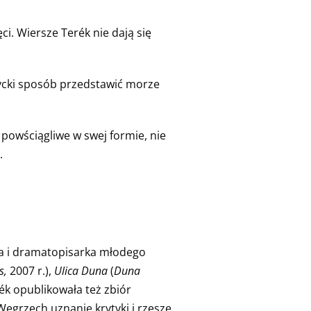
ci. Wiersze Terék nie dają się
tycki sposób przedstawić morze
 powściągliwe w swej formie, nie
.
tka i dramatopisarka młodego
s,
2007 r.),
Ulica Duna
(
Duna
rék opublikowała też zbiór
Węgrzech uznanie krytyki i rzesze