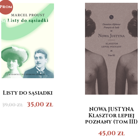
Prom
ocja!
Listy do sąsiadki
35,00
zł
39,00
zł
NOWA JUSTYNA
Klasztor lepiej
poznany (tom III)
45,00
zł