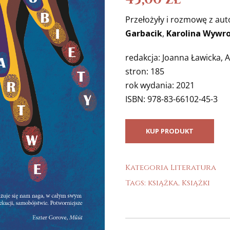
Przełożyły i rozmowę z au
Garbacik
,
Karolina Wywr
redakcja: Joanna Ławicka, A
stron: 185
rok wydania: 2021
ISBN: 978-83-66102-45-3
KUP PRODUKT
Kategoria
Literatura
Tags:
książka
,
Książki