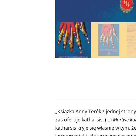
„Książka Anny Terék z jednej strony
zaś oferuje katharsis. (…)
Martwe kob
katharsis kryje się właśnie w tym,
i ornamentyki, ale zarazem szczer