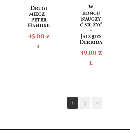
W
Drugi
końcu
miecz –
nauczy
Peter
ć się żyć
Handke
–
45,00
z
Jacques
Derrida
ł
39,00
z
ł
1
2