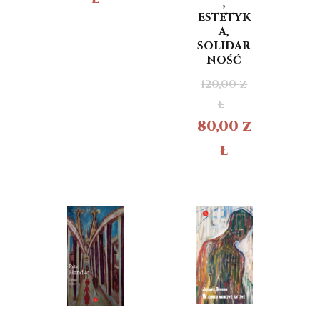
,
estetyk
a,
solidar
ność
120,00
z
ł
80,00
z
ł