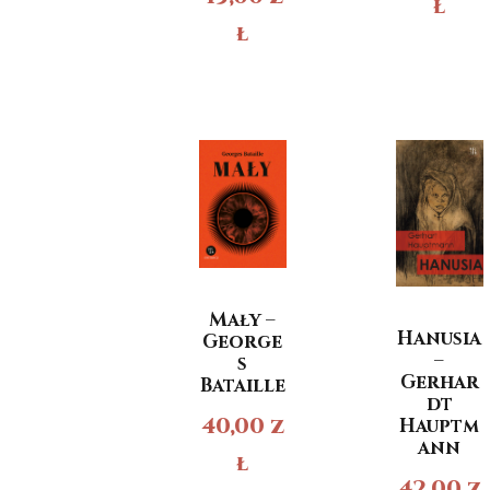
ł
ł
Mały –
Hanusia
George
–
s
Gerhar
Bataille
dt
40,00
z
Hauptm
ann
ł
42,00
z