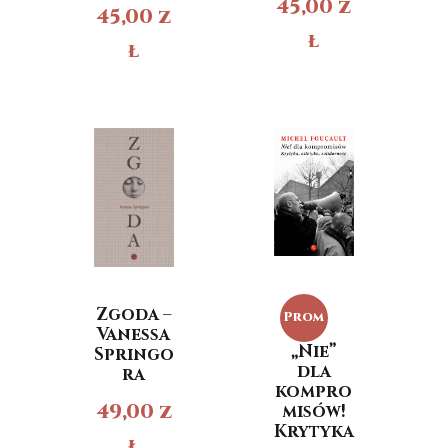
45,00
z
45,00
z
ł
ł
Zgoda –
Prom
Vanessa
„Nie”
Springo
ocja!
dla
ra
kompro
49,00
z
misów!
Krytyka
ł