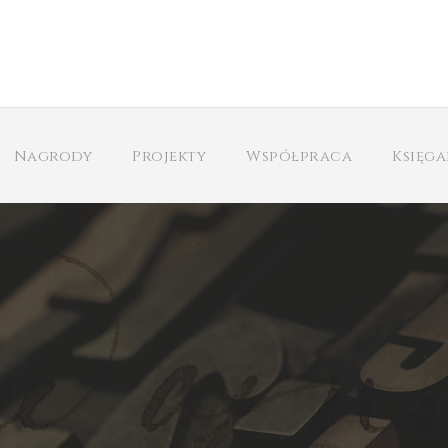
Nagrody
Projekty
Współpraca
Księg