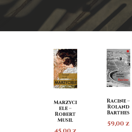
Racine –
Marzyci
Roland
ele –
Barthes
Robert
Musil
59,00
z
45,00
z