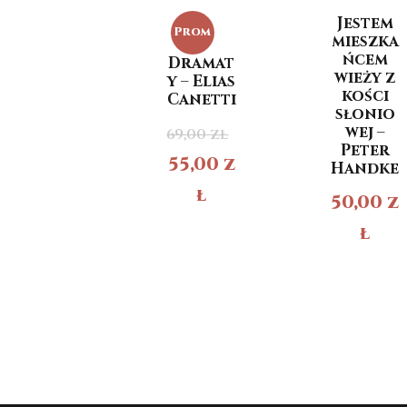
Jestem
Prom
mieszka
ńcem
Dramat
ocja!
wieży z
y – Elias
kości
Canetti
słonio
wej –
69,00
zł
Peter
55,00
z
Handke
ł
50,00
z
ł