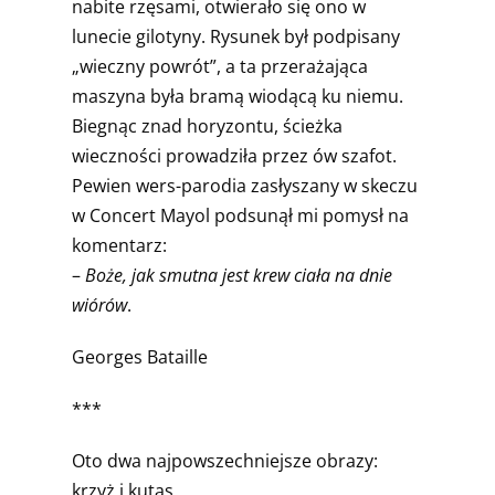
nabite rzęsami, otwierało się ono w
lunecie gilotyny. Rysunek był podpisany
„wieczny powrót”, a ta przerażająca
maszyna była bramą wiodącą ku niemu.
Biegnąc znad horyzontu, ścieżka
wieczności prowadziła przez ów szafot.
Pewien wers-parodia zasłyszany w skeczu
w Concert Mayol podsunął mi pomysł na
komentarz:
–
Boże, jak smutna jest krew ciała na dnie
wiórów
.
Georges Bataille
***
Oto dwa najpowszechniejsze obrazy:
krzyż i kutas.