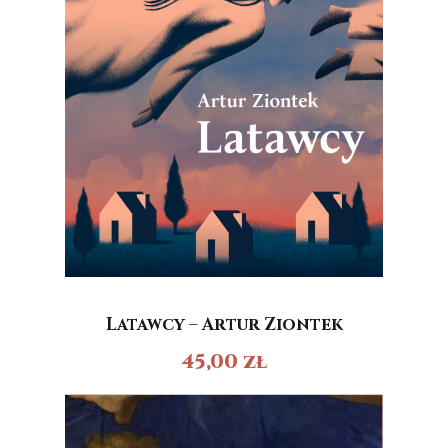
Latawcy – Artur Ziontek
45,00
zł