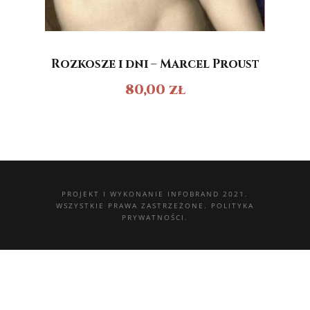
Rozkosze i dni – Marcel Proust
80,00
zł
PROJEKT I WYKONANIE
INFOBRAND 2021.
WSZYSTKIE PRAWA ZASTRZEŻONE.
POLITYKA
PRYWATNOŚCI.