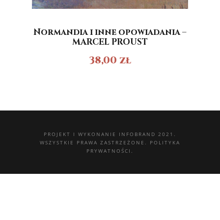
Normandia i inne opowiadania –
MARCEL PROUST
38,00
zł
PROJEKT I WYKONANIE
INFOBRAND 2021.
WSZYSTKIE PRAWA ZASTRZEŻONE.
POLITYKA
PRYWATNOŚCI.