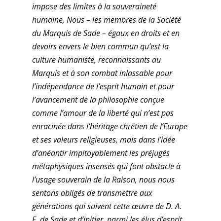
impose des limites à la souveraineté
humaine, Nous – les membres de la Société
du Marquis de Sade – égaux en droits et en
devoirs envers le bien commun qu’est la
culture humaniste, reconnaissants au
Marquis et à son combat inlassable pour
l’indépendance de l’esprit humain et pour
l’avancement de la philosophie conçue
comme l’amour de la liberté qui n’est pas
enracinée dans l’héritage chrétien de l’Europe
et ses valeurs religieuses, mais dans l’idée
d’anéantir impitoyablement les préjugés
métaphysiques insensés qui font obstacle à
l’usage souverain de la Raison, nous nous
sentons obligés de transmettre aux
générations qui suivent cette œuvre de D. A.
F. de Sade et d’initier, parmi les élus d’esprit