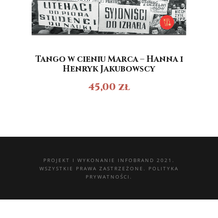
Tango w cieniu Marca – Hanna i
Henryk Jakubowscy
45,00
zł
PROJEKT I WYKONANIE
INFOBRAND 2021.
WSZYSTKIE PRAWA ZASTRZEŻONE.
POLITYKA
PRYWATNOŚCI.