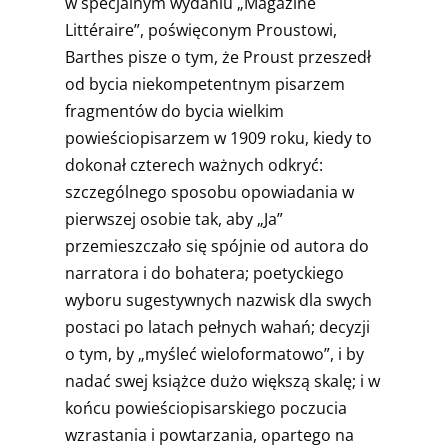
w specjalnym wydaniu „Magazine
Littéraire”, poświęconym Proustowi,
Barthes pisze o tym, że Proust przeszedł
od bycia niekompetentnym pisarzem
fragmentów do bycia wielkim
powieściopisarzem w 1909 roku, kiedy to
dokonał czterech ważnych odkryć:
szczególnego sposobu opowiadania w
pierwszej osobie tak, aby „Ja”
przemieszczało się spójnie od autora do
narratora i do bohatera; poetyckiego
wyboru sugestywnych nazwisk dla swych
postaci po latach pełnych wahań; decyzji
o tym, by „myśleć wieloformatowo”, i by
nadać swej książce dużo większą skalę; i w
końcu powieściopisarskiego poczucia
wzrastania i powtarzania, opartego na