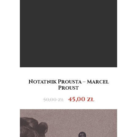
Notatnik Prousta – Marcel
Proust
45,00
zł
50,00
zł