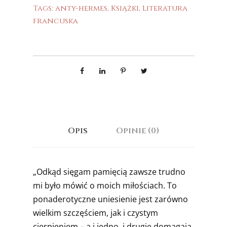
Tags:
anty-hermes
,
Książki
,
Literatura
francuska
Opis
Opinie (0)
„Odkąd sięgam pamięcią zawsze trudno
mi było mówić o moich miłościach. To
ponaderotyczne uniesienie jest zarówno
wielkim szczęściem, jak i czystym
cierpieniem – a i jedno, i drugie domagają