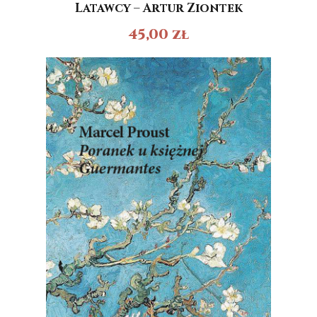
Latawcy – Artur Ziontek
45,00
zł