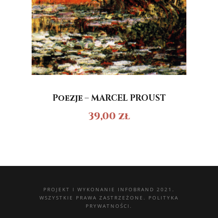
Poezje – MARCEL PROUST
39,00
zł
PROJEKT I WYKONANIE
INFOBRAND 2021.
WSZYSTKIE PRAWA ZASTRZEŻONE.
POLITYKA
PRYWATNOŚCI.