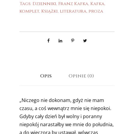
Tags:
Dzienniki
,
Franz Kafka
,
Kafka
,
komplet
,
Książki
,
literatura
,
proza
Opis
Opinie (0)
„Niczego nie dokonam, gdyż nie mam
czasu, a coś wewnątrz mnie się niepokoi.
Gdyby cały dzień był wolny i poranny
niepokój narastałby we mnie do południa,
a do wieczora by ustawał, wówczas