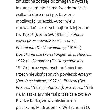
zmuszona zostaje do zmagań z wyższą
instancją, mimo że ma świadomość, że
walka to daremna i pozbawiona
możliwości ucieczki. Autor wielu
opowiadań, z których najbardziej znane
to:
Wyrok
(
Das Urteil
, 1913 r.),
Kolonia
karna
(
In der Strafkolonie
, 1914 r.),
Przemiana
(
Die Verwandlung
, 1915 r.),
Dociekania psa
(
Forschungen eines Hundes
,
1922 r.),
Głodomór
(
Ein Hungerkünstler
,
1922 r.) oraz wydanych pośmiertnie,
trzech nieukończonych powieści:
Ameryki
(
Der Verschollene
, 1927 r.),
Procesu
(
Der
Prozess
, 1925 r.) i
Zamku
(
Das Schloss
, 1926
r.). Mieszkający niemal przez całe życie w
Pradze Kafka, wraz z bliskimi mu
pisarzami, M. Brodem, F. Weltschem i O.