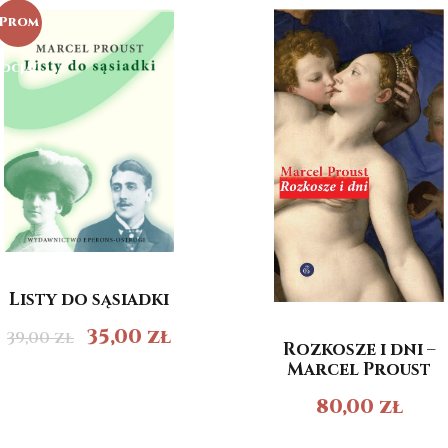
Prom
ocja!
Listy do sąsiadki
35,00
zł
39,00
zł
Rozkosze i dni –
Marcel Proust
80,00
zł