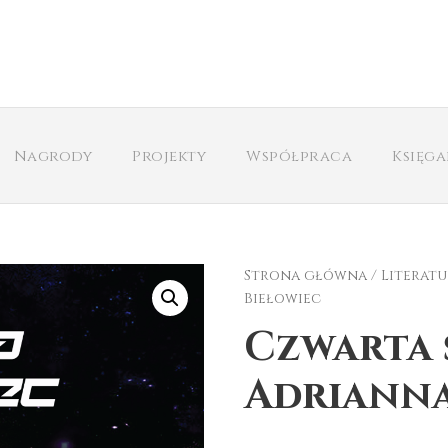
Nagrody
Projekty
Współpraca
Księg
Strona główna
/
Literatu
Biełowiec
Czwarta 
Adrianna