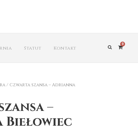
0
arnia
Statut
Kontakt
ra
/ Czwarta szansa – Adrianna
szansa –
 Biełowiec