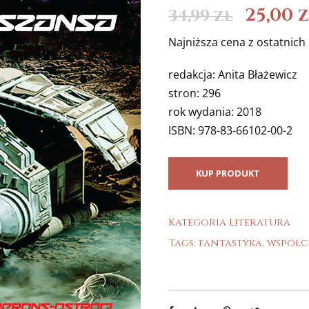
25,00
z
34,99
zł
Najniższa cena z ostatnich 3
redakcja: Anita Błażewicz
stron: 296
rok wydania: 2018
ISBN: 978-83-66102-00-2
KUP PRODUKT
Kategoria
Literatura
Tags:
fantastyka
,
współc