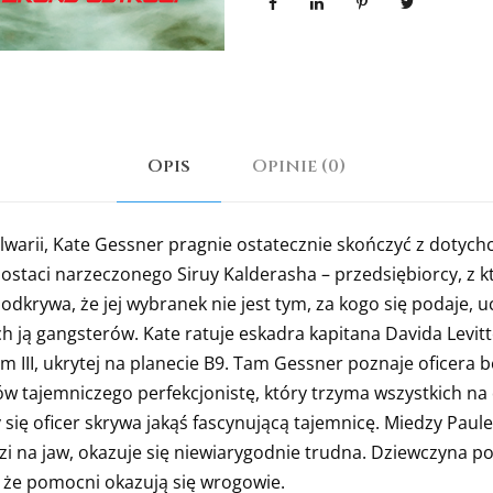
Opis
Opinie (0)
warii, Kate Gessner pragnie ostatecznie skończyć z dotyc
 postaci narzeczonego Siruy Kalderasha – przedsiębiorcy, z 
 odkrywa, że jej wybranek nie jest tym, za kogo się podaje,
ych ją gangsterów. Kate ratuje eskadra kapitana Davida Levi
m III, ukrytej na planecie B9. Tam Gessner poznaje oficera 
 tajemniczego perfekcjonistę, który trzyma wszystkich na
ię oficer skrywa jakąś fascynującą tajemnicę. Miedzy Paulem 
i na jaw, okazuje się niewiarygodnie trudna. Dziewczyna p
, że pomocni okazują się wrogowie.