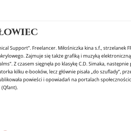
łowiec
cal Support”. Freelancer. Miłośniczka kina s.f., strzelanek
rylowego. Zajmuje się także grafiką i muzyką elektroniczną.
alms”. Z czasem sięgnęła po klasykę C.D. Simaka, następnie 
rka kilku e-booków, lecz głównie pisała „do szuflady”, przez 
ublikowała powieści i opowiadań na portalach społecznościo
(Qfant).