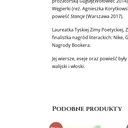
prozatorską
Guguły
(Wołowiec 2014),
Węgierki (reż. Agnieszka Korytkows
powieść
Stancje
(Warszawa 2017).
Laureatka Tyskiej Zimy Poetyckiej, 
finalistka nagród literackich: Nik
Nagrody Bookera.
Jej wiersze, eseje oraz powieść były
walijski i włoski.
Podobne produkty