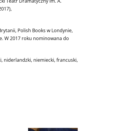
cki Teatr Dramatyczny im. A.
2017),
Brytanii, Polish Books w Londynie,
dzie. W 2017 roku nominowana do
, niderlandzki, niemiecki, francuski,