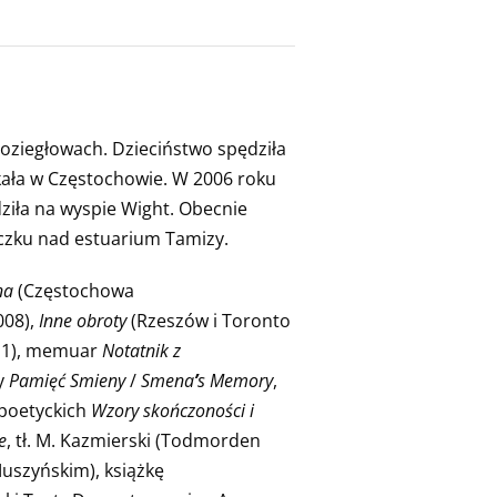
oziegłowach. Dzieciństwo spędziła
zkała w Częstochowie. W 2006 roku
ziła na wyspie Wight. Obecnie
czku nad estuarium Tamizy.
na
(Częstochowa
008),
Inne obroty
(Rzeszów i Toronto
11), memuar
Notatnik z
y
Pamięć Smieny
/
Smena
’
s Memory
,
 poetyckich
Wzory skończoności i
e
, tł. M. Kazmierski (Todmorden
uszyńskim), książkę