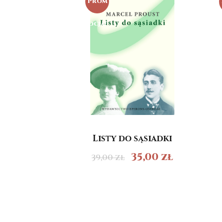
Prom
ocja!
Listy do sąsiadki
35,00
zł
39,00
zł