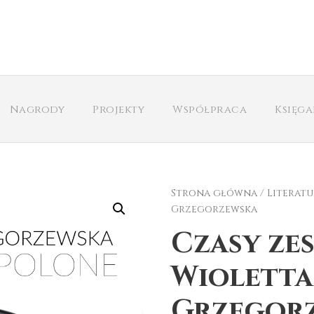
Nagrody
Projekty
Współpraca
Księg
Strona główna
/
Literatu
Grzegorzewska
Czasy ze
Wioletta
Grzegor