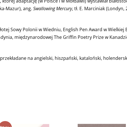
 której adaptację (w Polsce i w Mołdawii) wystawiał białosto
ka-Mazur), ang.
Swallowing Mercury
, tł. E. Marciniak (Londyn, 
Złotej Sowy Polonii w Wiedniu, English Pen Award w Wielkiej 
e, Gdynia, międzynarodowej The Griffin Poetry Prize w Kana
 przekładane na angielski, hiszpański, kataloński, holenderski