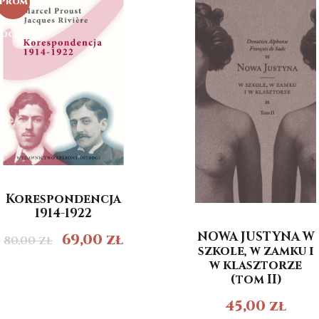
Prom
ocja!
Korespondencja
1914-1922
NOWA JUSTYNA W
69,00
zł
80,00
zł
szkole, w zamku i
w klasztorze
(tom II)
45,00
zł