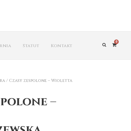
0
arnia
Statut
Kontakt
ra
/ Czasy zespolone – Wioletta
spolone –
zewska