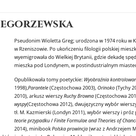
zegorzewska
Pseudonim Wioletta Greg; urodzona w 1974 roku w K
w Rzeniszowie. Po ukończeniu filologii polskiej mies
wyemigrowała do Wielkiej Brytanii, gdzie dekadę spęd
mieszka pod Londynem, w postindustrialnym miaste
Opublikowała tomy poetyckie:
Wyobraźnia kontrolowa
1998),
Parantele
(Częstochowa 2003),
Orinoko
(Tychy 2
2010), arkusz wierszy
Ruchy Browna
(Częstochowa 20
wyspy
(Częstochowa 2012), dwujęzyczny wybór wiersz
tł. M. Kazmierski (Londyn 2011), wybór wierszy i próz
teorie
przypadku
/
Finite Formulae and Theories of Chanc
2014), minibook
Polska prowincja
(wraz z Andrzejem M