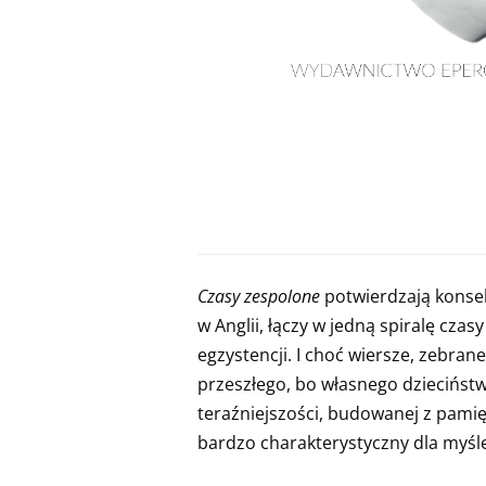
Czasy zespolone
potwierdzają konsek
w Anglii, łączy w jedną spiralę czas
egzystencji. I choć wiersze, zebran
przeszłego, bo własnego dzieciństw
teraźniejszości, budowanej z pamię
bardzo charakterystyczny dla myśle