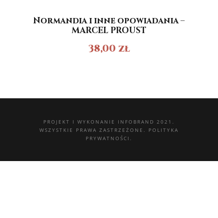
Normandia i inne opowiadania –
MARCEL PROUST
38,00
zł
PROJEKT I WYKONANIE
INFOBRAND 2021.
WSZYSTKIE PRAWA ZASTRZEŻONE.
POLITYKA
PRYWATNOŚCI.