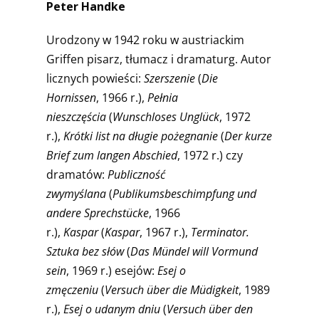
Peter Handke
Urodzony w 1942 roku w austriackim
Griffen pisarz, tłumacz i dramaturg. Autor
licznych powieści:
Szerszenie
(
Die
Hornissen
, 1966 r.),
Pełnia
nieszczęścia
(
Wunschloses Unglück
, 1972
r.),
Krótki list na długie
pożegnanie
(
Der kurze
Brief zum langen Abschied
, 1972 r.) czy
dramatów:
Publiczność
zwymyślana
(
Publikumsbeschimpfung und
andere Sprechstücke
, 1966
r.),
Kaspar
(
Kaspar
, 1967 r.),
Terminator.
Sztuka bez słów
(
Das Mündel will Vormund
sein
, 1969 r.) esejów:
Esej o
zmęczeniu
(
Versuch über die Müdigkeit
, 1989
r.),
Esej o udanym dniu
(
Versuch über den