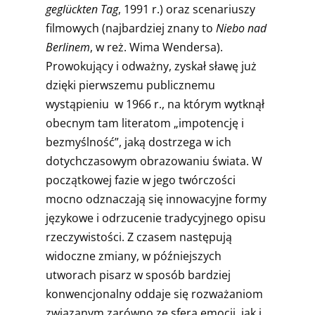
geglückten Tag
, 1991 r.) oraz scenariuszy
filmowych (najbardziej znany to
Niebo nad
Berlinem
, w reż. Wima Wendersa).
Prowokujący i odważny, zyskał sławę już
dzięki pierwszemu publicznemu
wystąpieniu
w 1966 r., na którym wytknął
obecnym tam literatom „impotencję i
bezmyślność”, jaką dostrzega w ich
dotychczasowym obrazowaniu świata. W
początkowej fazie w jego twórczości
mocno odznaczają się innowacyjne formy
językowe i odrzucenie tradycyjnego opisu
rzeczywistości. Z czasem następują
widoczne zmiany, w późniejszych
utworach pisarz w sposób bardziej
konwencjonalny oddaje się rozważaniom
związanym zarówno ze sferą emocji, jak i