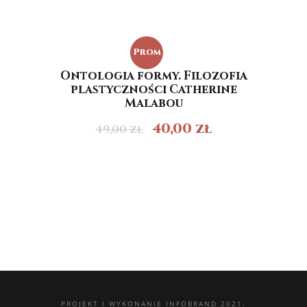
Prom
Ontologia formy. Filozofia
ocja!
plastyczności Catherine
Malabou
40,00
zł
49,00
zł
PROJEKT I WYKONANIE
INFOBRAND 2021.