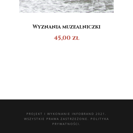
Wyznania muzealniczki
45,00
zł
PROJEKT I WYKONANIE
INFOBRAND 2021.
WSZYSTKIE PRAWA ZASTRZEŻONE.
POLITYKA
PRYWATNOŚCI.