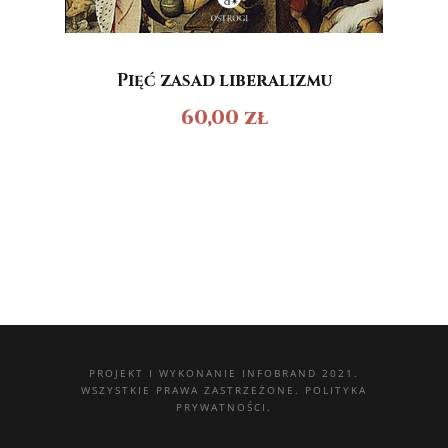
Pięć zasad liberalizmu
60,00
zł
PROJEKT I WYKONANIE
INFOBRAND 2021.
WSZYSTKIE PRAWA ZASTRZEŻONE.
POLITYKA
PRYWATNOŚCI.