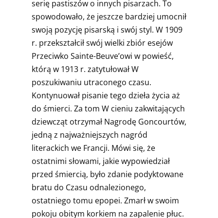
serię pastiszów o innych pisarzach. To
spowodowało, że jeszcze bardziej umocnił
swoją pozycję pisarską i swój styl. W 1909
r. przekształcił swój wielki zbiór esejów
Przeciwko Sainte-Beuve’owi w powieść,
którą w 1913 r. zatytułował W
poszukiwaniu utraconego czasu.
Kontynuował pisanie tego dzieła życia aż
do śmierci. Za tom W cieniu zakwitających
dziewcząt otrzymał Nagrodę Goncourtów,
jedną z najważniejszych nagród
literackich we Francji. Mówi się, że
ostatnimi słowami, jakie wypowiedział
przed śmiercią, było zdanie podyktowane
bratu do Czasu odnalezionego,
ostatniego tomu epopei. Zmarł w swoim
pokoju obitym korkiem na zapalenie płuc.