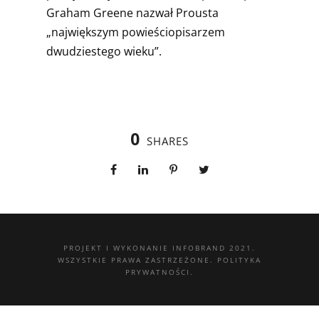
Graham Greene nazwał Prousta
„największym powieściopisarzem
dwudziestego wieku”.
0
SHARES
PROJEKT I WYKONANIE
INFOBRAND 2021.
WSZYSTKIE PRAWA ZASTRZEŻONE.
POLITYKA
PRYWATNOŚCI.