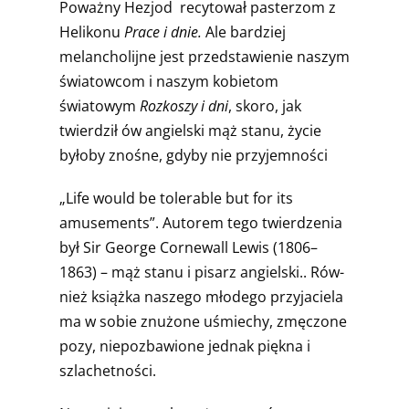
Poważny Hezjod recytował pasterzom z
Helikonu
Prace i dnie.
Ale bardziej
melancholijne jest przedstawie­nie naszym
światowcom i naszym kobietom
światowym
Rozkoszy i dni
, skoro, jak
twierdził ów angielski mąż sta­nu, życie
byłoby znośne, gdyby nie przyjemności
„Life would be tolerable but for its
amusements”. Autorem tego twierdzenia
był Sir George Cornewall Lewis (1806–
1863) – mąż stanu i pisarz angielski.. Rów­
nież książka naszego młodego przyjaciela
ma w sobie znużone uśmiechy, zmęczone
pozy, niepozbawione jed­nak piękna i
szlachetności.