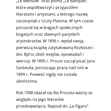
„Le Mensuel” oraz pisma „Le Banquet”,
które współtworzył z przyjaciółmi
literatami i artystami, a którego nazwę
zaczerpnęli z Uczty Platona. W tym czasie
poruszał się w kręgach społecznych
bogatych oraz sławnych paryskich
arystokratów. W 1896 r. wydał swoją
pierwszą książkę zatytułowaną Rozkosze i
dni. Był to zbiór esejów, opowiadań i
wierszy. W 1895 r. Proust zaczął pisać Jana
Santeuila, porzucając pracę nad nim w
1899 r. Powieść nigdy nie została
ukończona.
Rok 1908 okazał się dla Prousta ważny ze
względu na jego literackie
przedsięwzięcia. Napisał do „Le Figaro”