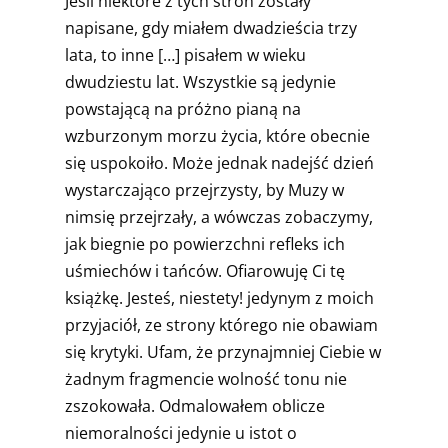
Jeśli niektóre z tych stron zostały
napisane, gdy miałem dwadzieścia trzy
lata, to inne […] pisałem w wieku
dwudziestu lat. Wszystkie są jedynie
powstającą na próżno pianą na
wzburzonym morzu życia, które obecnie
się uspokoiło. Może jednak nadejść dzień
wystarczająco przejrzysty, by Muzy w
nimsię przejrzały, a wówczas zobaczymy,
jak biegnie po powierzchni refleks ich
uśmiechów i tańców. Ofiarowuję Ci tę
książkę. Jesteś, niestety! jedynym z moich
przyjaciół, ze strony którego nie obawiam
się krytyki. Ufam, że przynajmniej Ciebie w
żadnym fragmencie wolność tonu nie
zszokowała. Odmalowałem oblicze
niemoralności jedynie u istot o