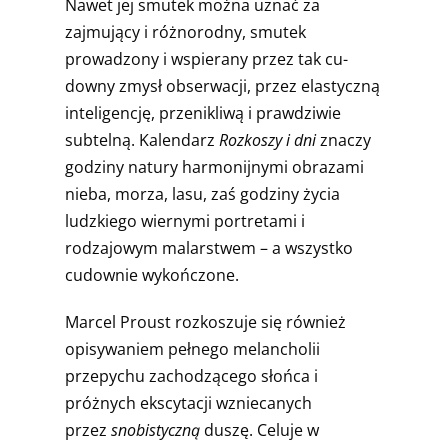
Nawet jej smutek można uznać za
zajmujący i róż­norodny, smutek
prowadzony i wspierany przez tak cu­
downy zmysł obserwacji, przez elastyczną
inteligencję, przenikliwą i prawdziwie
subtelną. Kalendarz
Rozkoszy i dni
znaczy
godziny natury harmonijnymi obrazami
nieba, morza, lasu, zaś godziny życia
ludzkiego wierny­mi portretami i
rodzajowym malarstwem – a wszystko
cudownie wykończone.
Marcel Proust rozkoszuje się również
opisywaniem pełnego melancholii
przepychu zachodzącego słońca i
próżnych ekscytacji wzniecanych
przez
snobistycz­ną
duszę. Celuje w